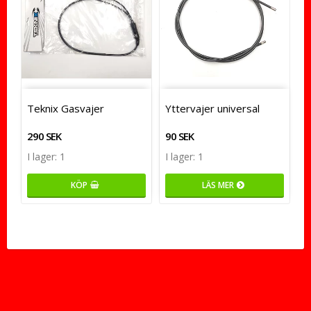
Teknix Gasvajer
Yttervajer universal
290 SEK
90 SEK
I lager: 1
I lager: 1
KÖP
LÄS MER