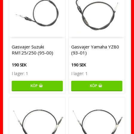
Gasvajer Suzuki
Gasvajer Yamaha YZ80
RM125/250 (95-00)
(93-01)
190 SEK
190 SEK
I lager: 1
I lager: 1
KÖP
KÖP