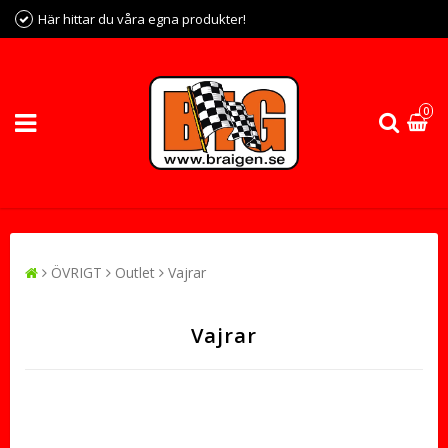
Här hittar du våra egna produkter!
0
ÖVRIGT
Outlet
Vajrar
Vajrar