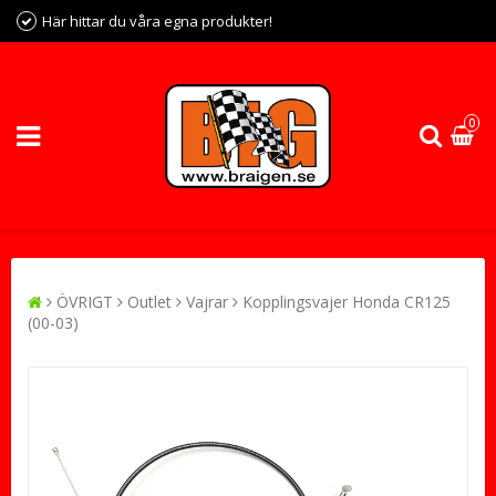
Här hittar du våra egna produkter!
0
ÖVRIGT
Outlet
Vajrar
Kopplingsvajer Honda CR125
(00-03)