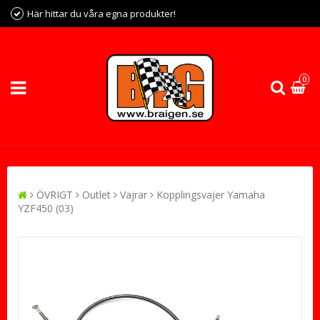
Här hittar du våra egna produkter!
0
ÖVRIGT
Outlet
Vajrar
Kopplingsvajer Yamaha
YZF450 (03)