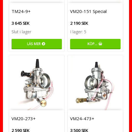
TM24-9+
VM20-151 Special
3 645 SEK
2 190 SEK
Slut i lager
I lager: 5
LÄS MER
KÖP…
VM20-273+
VM24-473+
2 590 SEK
3 500 SEK