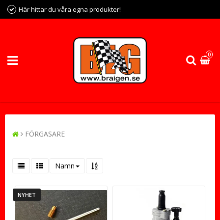
Här hittar du våra egna produkter!
0
FÖRGASARE
Namn
NYHET