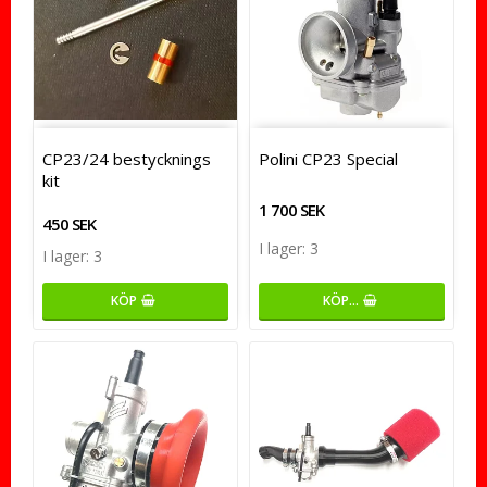
CP23/24 bestycknings
Polini CP23 Special
kit
1 700 SEK
450 SEK
I lager: 3
I lager: 3
KÖP…
KÖP