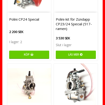
Polini CP24 Special
Polini-kit för Zündapp
CP23/24 Special (517-
ramen)
2 200 SEK
3 530 SEK
I lager: 2
Slut i lager
KÖP
LÄS MER