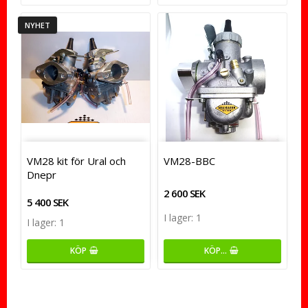
NYHET
VM28 kit för Ural och
VM28-BBC
Dnepr
2 600 SEK
5 400 SEK
I lager: 1
I lager: 1
KÖP…
KÖP