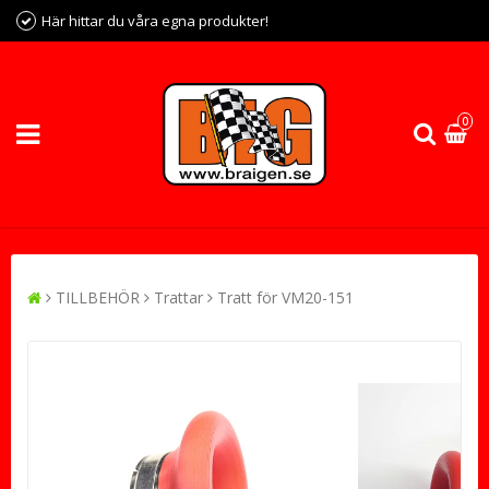
Här hittar du våra egna produkter!
0
TILLBEHÖR
Trattar
Tratt för VM20-151