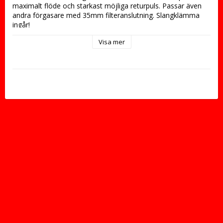
maximalt flöde och starkast möjliga returpuls. Passar även 
andra förgasare med 35mm filteranslutning. Slangklämma 
ingår!
Visa mer
Mått
Längd (totalt): 36mm
Utskjutande längd 28mm
YD: 65mm
Fri flödesdia: 32mm
Anslutningsdia: 35mm