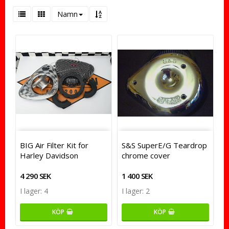
Namn
BIG Air Filter Kit for
S&S SuperE/G Teardrop
Harley Davidson
chrome cover
4 290 SEK
1 400 SEK
I lager: 4
I lager: 2
KÖP
KÖP