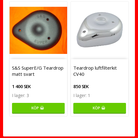
S&S SuperE/G Teardrop
Teardrop luftfilterkit
matt svart
CV40
1 400 SEK
850 SEK
I lager: 3
I lager: 1
KÖP
KÖP