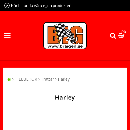
Här hittar du våra egna produkter!
0
TILLBEHÖR
Trattar
Harley
Harley