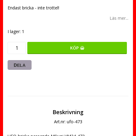
Endast bricka - inte trottel!
Läs mer...
I lager: 1
KÖP
DELA
Beskrivning
Art.nr: ufo-473