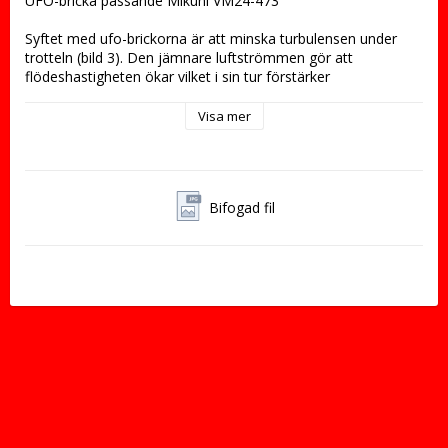
UFO-bricka passande Mikuni VM24-473
Syftet med ufo-brickorna är att minska turbulensen under 
trotteln (bild 3). Den jämnare luftströmmen gör att 
flödeshastigheten ökar vilket i sin tur förstärker 
vakuumsignalen över nålmunstycket och ger en mer 
finfördelad emulsion. Resultatet blir snabbare gasrespons, 
Visa mer
bredare effektregister och högre effekt (bild 4).
Bifogad fil