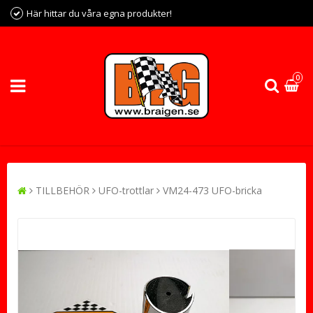
Här hittar du våra egna produkter!
0
TILLBEHÖR
UFO-trottlar
VM24-473 UFO-bricka