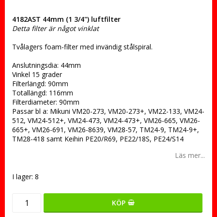
4182AST 44mm (1 3/4") luftfilter
Detta filter är något vinklat
Tvålagers foam-filter med invändig stålspiral.
Anslutningsdia: 44mm
Vinkel 15 grader
Filterlängd: 90mm
Totallängd: 116mm
Filterdiameter: 90mm
Passar bl a: Mikuni VM20-273, VM20-273+, VM22-133, VM24-
512, VM24-512+, VM24-473, VM24-473+, VM26-665, VM26-
665+, VM26-691, VM26-8639, VM28-57, TM24-9, TM24-9+,
TM28-418 samt Keihin PE20/R69, PE22/18S, PE24/S14
Läs mer...
I lager: 8
KÖP