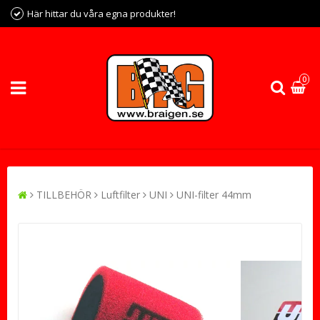
Här hittar du våra egna produkter!
0
TILLBEHÖR
Luftfilter
UNI
UNI-filter 44mm