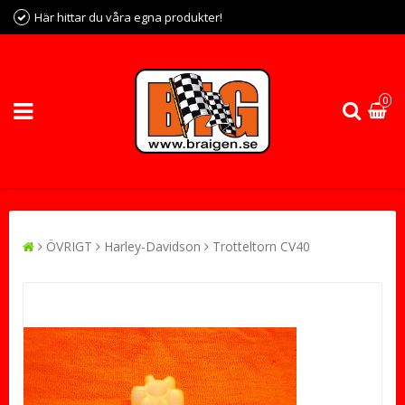
Här hittar du våra egna produkter!
0
ÖVRIGT
Harley-Davidson
Trotteltorn CV40