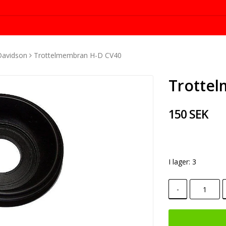
Davidson
Trottelmembran H-D CV40
Trotte
150 SEK
I lager: 3
-