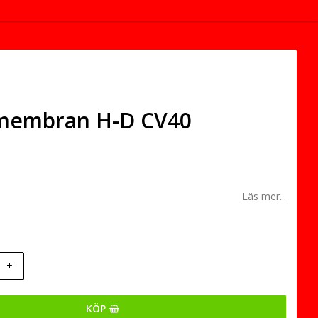
lmembran H-D CV40
Läs mer...
+
KÖP