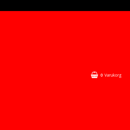
0
Varukorg
Din varukorg är tom