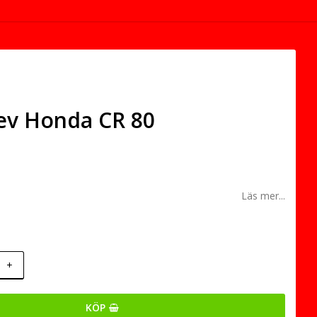
ev Honda CR 80
Läs mer...
+
KÖP