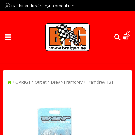
Här hittar du våra egna produkter!
0
ÖVRIGT
Outlet
Drev
Framdrev
Framdrev 13T