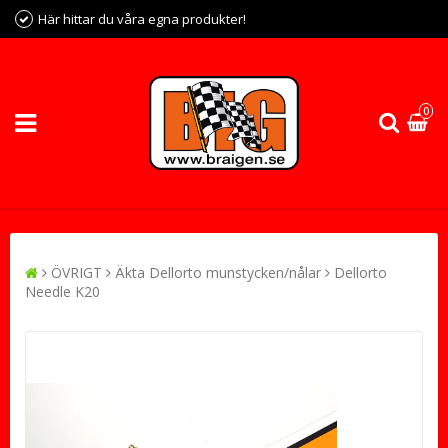
Här hittar du våra egna produkter!
0
ÖVRIGT
Äkta Dellorto munstycken/nålar
Dellorto
Needle K20