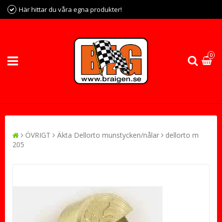
Här hittar du våra egna produkter!
0
ÖVRIGT
Äkta Dellorto munstycken/nålar
dellorto m
205