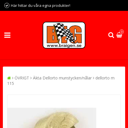
Här hittar du våra egna produkter!
0
ÖVRIGT
Äkta Dellorto munstycken/nålar
dellorto m
115