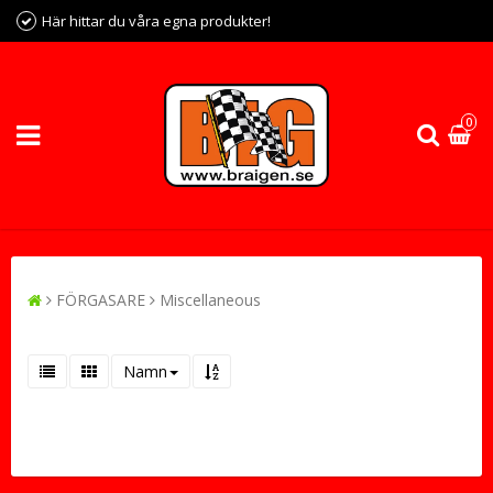
Här hittar du våra egna produkter!
0
FÖRGASARE
Miscellaneous
Namn