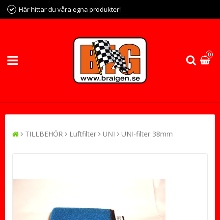
Här hittar du våra egna produkter!
0
TILLBEHÖR
Luftfilter
UNI
UNI-filter 38mm