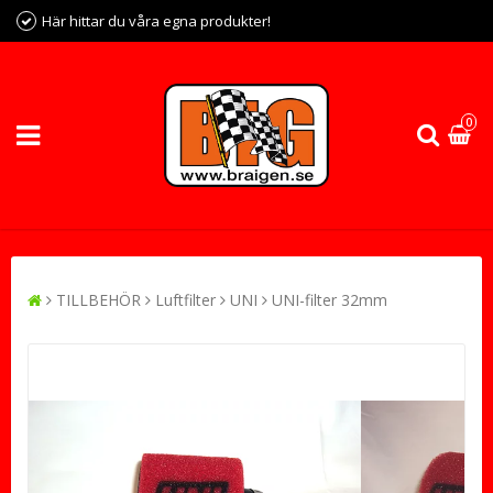
Här hittar du våra egna produkter!
0
TILLBEHÖR
Luftfilter
UNI
UNI-filter 32mm