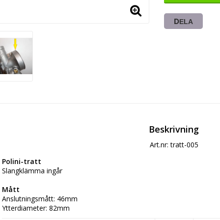
DELA
Beskrivning
Art.nr: tratt-005
Polini-tratt
Slangklämma ingår
Mått
Anslutningsmått: 46mm
Ytterdiameter: 82mm
Totallängd: 37mm