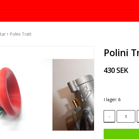
tar
Polini Tratt
Polini T
430 SEK
I lager: 6
-