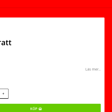
ratt
Läs mer...
+
KÖP