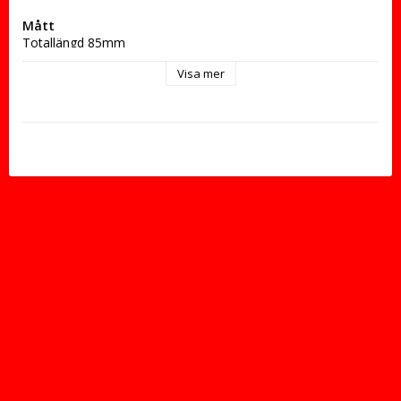
Mått
Totallängd 85mm
Bygger 70mm från förgasare
Visa mer
Minsta filterdiameter 51mm
Största filterdiameter 74mm